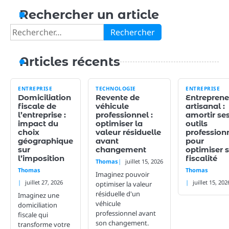
Rechercher un article
Rechercher :
Articles récents
ENTREPRISE
TECHNOLOGIE
ENTREPRISE
Domiciliation
Revente de
Entreprene
fiscale de
véhicule
artisanal :
l’entreprise :
professionnel :
amortir se
impact du
optimiser la
outils
choix
valeur résiduelle
profession
géographique
avant
pour
sur
changement
optimiser 
l’imposition
fiscalité
Thomas
juillet 15, 2026
Thomas
Thomas
Imaginez pouvoir
juillet 27, 2026
juillet 15, 202
optimiser la valeur
résiduelle d'un
Imaginez une
véhicule
domiciliation
professionnel avant
fiscale qui
son changement.
transforme votre