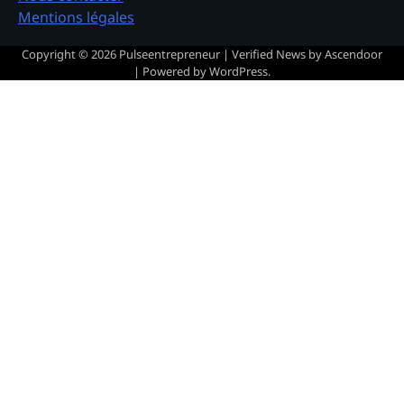
Mentions légales
Copyright © 2026
Pulseentrepreneur
| Verified News by
Ascendoor
| Powered by
WordPress
.