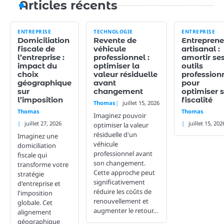
Articles récents
ENTREPRISE
TECHNOLOGIE
ENTREPRISE
Domiciliation
Revente de
Entreprene
fiscale de
véhicule
artisanal :
l’entreprise :
professionnel :
amortir se
impact du
optimiser la
outils
choix
valeur résiduelle
profession
géographique
avant
pour
sur
changement
optimiser 
l’imposition
fiscalité
Thomas
juillet 15, 2026
Thomas
Thomas
Imaginez pouvoir
juillet 27, 2026
juillet 15, 202
optimiser la valeur
résiduelle d'un
Imaginez une
véhicule
domiciliation
professionnel avant
fiscale qui
son changement.
transforme votre
Cette approche peut
stratégie
significativement
d'entreprise et
réduire les coûts de
l'imposition
renouvellement et
globale. Cet
augmenter le retour…
alignement
géographique