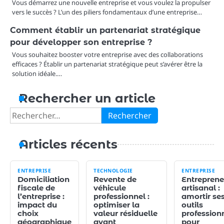
Vous démarrez une nouvelle entreprise et vous voulez la propulser
vers le succès ? L’un des piliers fondamentaux d’une entreprise…
Comment établir un partenariat stratégique
pour développer son entreprise ?
Vous souhaitez booster votre entreprise avec des collaborations
efficaces ? Établir un partenariat stratégique peut s’avérer être la
solution idéale.…
Rechercher un article
Rechercher :
Articles récents
ENTREPRISE
TECHNOLOGIE
ENTREPRISE
Domiciliation
Revente de
Entreprene
fiscale de
véhicule
artisanal :
l’entreprise :
professionnel :
amortir se
impact du
optimiser la
outils
choix
valeur résiduelle
profession
géographique
avant
pour