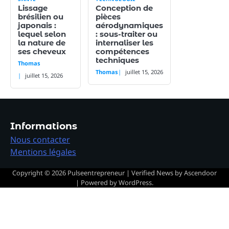
Lissage
Conception de
brésilien ou
pièces
japonais :
aérodynamiques
lequel selon
: sous-traiter ou
la nature de
internaliser les
ses cheveux
compétences
techniques
Thomas
Thomas
juillet 15, 2026
juillet 15, 2026
Informations
Nous contacter
Mentions légales
Copyright © 2026
Pulseentrepreneur
| Verified News by
Ascendoor
| Powered by
WordPress
.