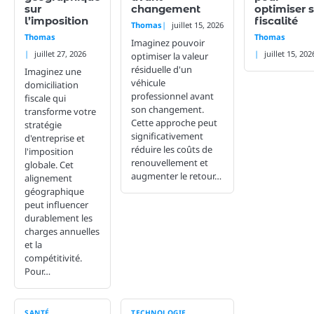
sur
changement
optimiser 
l’imposition
fiscalité
Thomas
juillet 15, 2026
Thomas
Thomas
Imaginez pouvoir
juillet 27, 2026
juillet 15, 202
optimiser la valeur
résiduelle d'un
Imaginez une
véhicule
domiciliation
professionnel avant
fiscale qui
son changement.
transforme votre
Cette approche peut
stratégie
significativement
d'entreprise et
réduire les coûts de
l'imposition
renouvellement et
globale. Cet
augmenter le retour…
alignement
géographique
peut influencer
durablement les
charges annuelles
et la
compétitivité.
Pour…
SANTÉ
TECHNOLOGIE