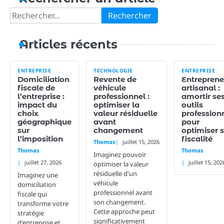
articles
Rechercher :
Articles récents
ENTREPRISE
TECHNOLOGIE
ENTREPRISE
Domiciliation
Revente de
Entreprene
fiscale de
véhicule
artisanal :
l’entreprise :
professionnel :
amortir se
impact du
optimiser la
outils
choix
valeur résiduelle
profession
géographique
avant
pour
sur
changement
optimiser 
l’imposition
fiscalité
Thomas
juillet 15, 2026
Thomas
Thomas
Imaginez pouvoir
juillet 27, 2026
juillet 15, 202
optimiser la valeur
résiduelle d'un
Imaginez une
véhicule
domiciliation
professionnel avant
fiscale qui
son changement.
transforme votre
Cette approche peut
stratégie
significativement
d'entreprise et