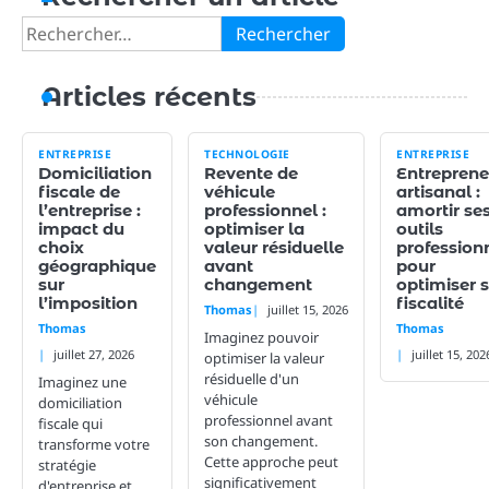
articles
Rechercher :
Articles récents
ENTREPRISE
TECHNOLOGIE
ENTREPRISE
Domiciliation
Revente de
Entreprene
fiscale de
véhicule
artisanal :
l’entreprise :
professionnel :
amortir se
impact du
optimiser la
outils
choix
valeur résiduelle
profession
géographique
avant
pour
sur
changement
optimiser 
l’imposition
fiscalité
Thomas
juillet 15, 2026
Thomas
Thomas
Imaginez pouvoir
juillet 27, 2026
juillet 15, 202
optimiser la valeur
résiduelle d'un
Imaginez une
véhicule
domiciliation
professionnel avant
fiscale qui
son changement.
transforme votre
Cette approche peut
stratégie
significativement
d'entreprise et