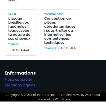
Pour…
SANTÉ
TECHNOLOGIE
Lissage
Conception de
brésilien ou
pièces
japonais :
aérodynamiques
lequel selon
: sous-traiter ou
la nature de
internaliser les
ses cheveux
compétences
techniques
Thomas
Thomas
juillet 15, 2026
juillet 15, 2026
Informations
Nous contacter
Mentions légales
Copyright © 2026
Pulseentrepreneur
| Verified News by
Ascendoor
| Powered by
WordPress
.