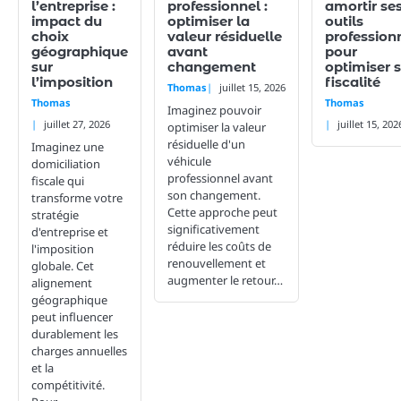
l’entreprise :
professionnel :
amortir se
impact du
optimiser la
outils
choix
valeur résiduelle
profession
géographique
avant
pour
sur
changement
optimiser 
l’imposition
fiscalité
Thomas
juillet 15, 2026
Thomas
Thomas
Imaginez pouvoir
juillet 27, 2026
juillet 15, 202
optimiser la valeur
résiduelle d'un
Imaginez une
véhicule
domiciliation
professionnel avant
fiscale qui
son changement.
transforme votre
Cette approche peut
stratégie
significativement
d'entreprise et
réduire les coûts de
l'imposition
renouvellement et
globale. Cet
augmenter le retour…
alignement
géographique
peut influencer
durablement les
charges annuelles
et la
compétitivité.