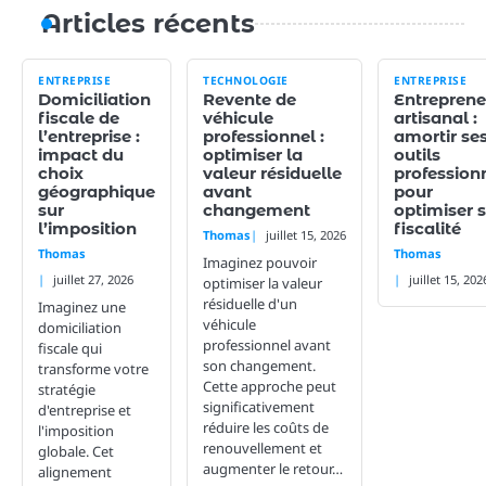
Articles récents
ENTREPRISE
TECHNOLOGIE
ENTREPRISE
Domiciliation
Revente de
Entreprene
fiscale de
véhicule
artisanal :
l’entreprise :
professionnel :
amortir se
impact du
optimiser la
outils
choix
valeur résiduelle
profession
géographique
avant
pour
sur
changement
optimiser 
l’imposition
fiscalité
Thomas
juillet 15, 2026
Thomas
Thomas
Imaginez pouvoir
juillet 27, 2026
juillet 15, 202
optimiser la valeur
résiduelle d'un
Imaginez une
véhicule
domiciliation
professionnel avant
fiscale qui
son changement.
transforme votre
Cette approche peut
stratégie
significativement
d'entreprise et
réduire les coûts de
l'imposition
renouvellement et
globale. Cet
augmenter le retour…
alignement