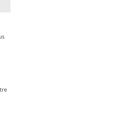
us
tre