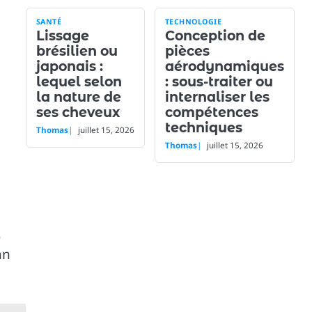
SANTÉ
TECHNOLOGIE
Lissage
Conception de
brésilien ou
pièces
japonais :
aérodynamiques
lequel selon
: sous-traiter ou
la nature de
internaliser les
ses cheveux
compétences
techniques
Thomas
juillet 15, 2026
Thomas
juillet 15, 2026
s
an