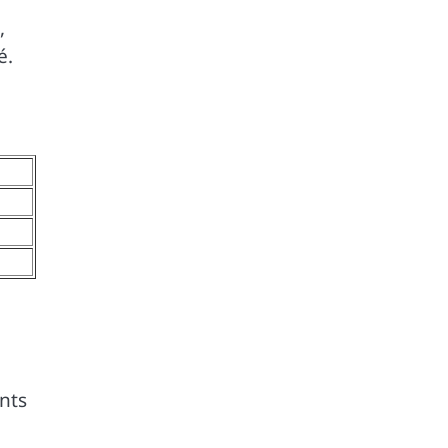
,
é.
nts