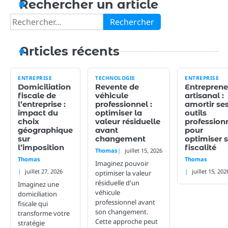
Rechercher un article
Rechercher :
Articles récents
ENTREPRISE
TECHNOLOGIE
ENTREPRISE
Domiciliation
Revente de
Entreprene
fiscale de
véhicule
artisanal :
l’entreprise :
professionnel :
amortir se
impact du
optimiser la
outils
choix
valeur résiduelle
profession
géographique
avant
pour
sur
changement
optimiser 
l’imposition
fiscalité
Thomas
juillet 15, 2026
Thomas
Thomas
Imaginez pouvoir
juillet 27, 2026
juillet 15, 202
optimiser la valeur
résiduelle d'un
Imaginez une
véhicule
domiciliation
professionnel avant
fiscale qui
son changement.
transforme votre
Cette approche peut
stratégie