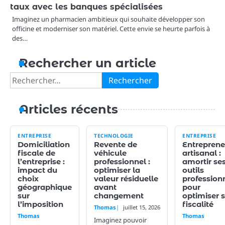
taux avec les banques spécialisées
Imaginez un pharmacien ambitieux qui souhaite développer son
officine et moderniser son matériel. Cette envie se heurte parfois à
des…
Rechercher un article
Rechercher :
Articles récents
ENTREPRISE
TECHNOLOGIE
ENTREPRISE
Domiciliation
Revente de
Entreprene
fiscale de
véhicule
artisanal :
l’entreprise :
professionnel :
amortir se
impact du
optimiser la
outils
choix
valeur résiduelle
profession
géographique
avant
pour
sur
changement
optimiser 
l’imposition
fiscalité
Thomas
juillet 15, 2026
Thomas
Thomas
Imaginez pouvoir