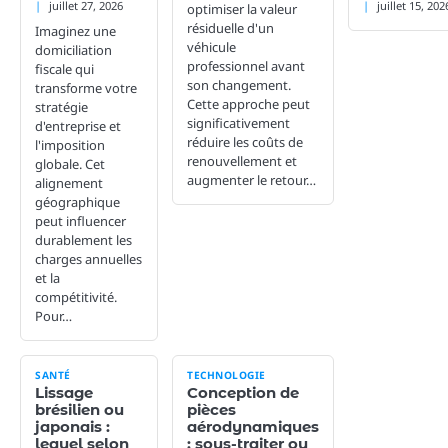
juillet 27, 2026
juillet 15, 202
optimiser la valeur
résiduelle d'un
Imaginez une
véhicule
domiciliation
professionnel avant
fiscale qui
son changement.
transforme votre
Cette approche peut
stratégie
significativement
d'entreprise et
réduire les coûts de
l'imposition
renouvellement et
globale. Cet
augmenter le retour…
alignement
géographique
peut influencer
durablement les
charges annuelles
et la
compétitivité.
Pour…
SANTÉ
TECHNOLOGIE
Lissage
Conception de
brésilien ou
pièces
japonais :
aérodynamiques
lequel selon
: sous-traiter ou