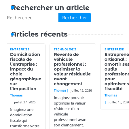
Rechercher un article
Rechercher :
Articles récents
ENTREPRISE
TECHNOLOGIE
ENTREPRISE
Domiciliation
Revente de
Entreprene
fiscale de
véhicule
artisanal :
l’entreprise :
professionnel :
amortir se
impact du
optimiser la
outils
choix
valeur résiduelle
profession
géographique
avant
pour
sur
changement
optimiser 
l’imposition
fiscalité
Thomas
juillet 15, 2026
Thomas
Thomas
Imaginez pouvoir
juillet 27, 2026
juillet 15, 202
optimiser la valeur
résiduelle d'un
Imaginez une
véhicule
domiciliation
professionnel avant
fiscale qui
son changement.
transforme votre