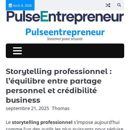
Skip
Août 8, 2026
to
content
Pulseentrepreneur
Innover pour réussir
Storytelling professionnel :
l’équilibre entre partage
personnel et crédibilité
business
septembre 21, 2025
Thomas
Le
storytelling professionnel
s’impose aujourd’hui
comme l’un des outils les plus puissants pour séduire