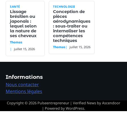
SANTÉ
TECHNOLOGIE
Lissage
Conception de
brésilien ou
pièces
japonais :
aérodynamiques
lequel selon
: sous-traiter ou
la nature de
internaliser les
ses cheveux
compétences
techniques
Thomas
Thomas
juillet 15, 2026
juillet 15, 2026
Informations
Nous contacter
Mentions légales
Copyright © 2026
Pulseentrepreneur
| Verified News by
Ascendoor
| Powered by
WordPress
.