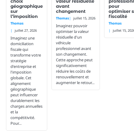
choix
valeur résiduelle
profession
géographique
avant
pour
sur
changement
optimiser 
l’imposition
fiscalité
Thomas
juillet 15, 2026
Thomas
Thomas
Imaginez pouvoir
juillet 27, 2026
juillet 15, 202
optimiser la valeur
résiduelle d'un
Imaginez une
véhicule
domiciliation
professionnel avant
fiscale qui
son changement.
transforme votre
Cette approche peut
stratégie
significativement
d'entreprise et
réduire les coûts de
l'imposition
renouvellement et
globale. Cet
augmenter le retour…
alignement
géographique
peut influencer
durablement les
charges annuelles
et la
compétitivité.
Pour…