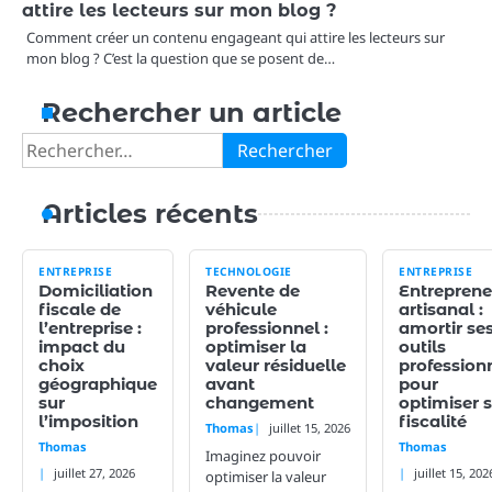
attire les lecteurs sur mon blog ?
Comment créer un contenu engageant qui attire les lecteurs sur
mon blog ? C’est la question que se posent de…
Rechercher un article
Rechercher :
Articles récents
ENTREPRISE
TECHNOLOGIE
ENTREPRISE
Domiciliation
Revente de
Entreprene
fiscale de
véhicule
artisanal :
l’entreprise :
professionnel :
amortir se
impact du
optimiser la
outils
choix
valeur résiduelle
profession
géographique
avant
pour
sur
changement
optimiser 
l’imposition
fiscalité
Thomas
juillet 15, 2026
Thomas
Thomas
Imaginez pouvoir
juillet 27, 2026
juillet 15, 202
optimiser la valeur