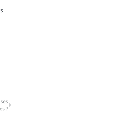
es
 ses
es ?