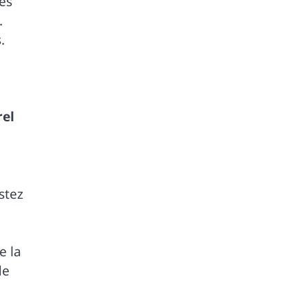
es
.
.
rel
stez
e la
de