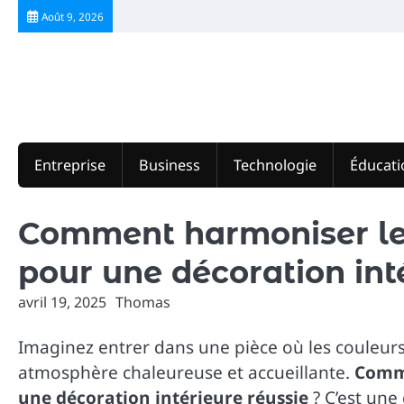
Skip
Août 9, 2026
to
content
Entreprise
Business
Technologie
Éducati
Comment harmoniser les
pour une décoration inté
avril 19, 2025
Thomas
Imaginez entrer dans une pièce où les couleur
atmosphère chaleureuse et accueillante.
Comme
une décoration intérieure réussie
? C’est une