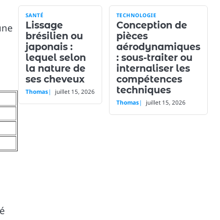
SANTÉ
TECHNOLOGIE
Lissage
Conception de
une
brésilien ou
pièces
japonais :
aérodynamiques
lequel selon
: sous-traiter ou
la nature de
internaliser les
ses cheveux
compétences
techniques
Thomas
juillet 15, 2026
Thomas
juillet 15, 2026
lé