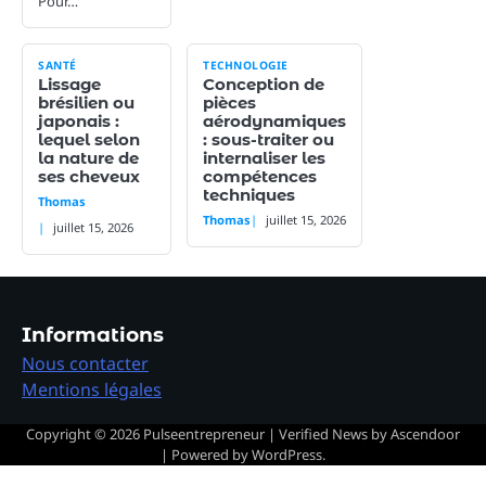
Pour…
SANTÉ
TECHNOLOGIE
Lissage
Conception de
brésilien ou
pièces
japonais :
aérodynamiques
lequel selon
: sous-traiter ou
la nature de
internaliser les
ses cheveux
compétences
techniques
Thomas
Thomas
juillet 15, 2026
juillet 15, 2026
Informations
Nous contacter
Mentions légales
Copyright © 2026
Pulseentrepreneur
| Verified News by
Ascendoor
| Powered by
WordPress
.