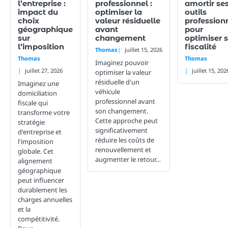
l’entreprise :
professionnel :
amortir se
impact du
optimiser la
outils
choix
valeur résiduelle
profession
géographique
avant
pour
sur
changement
optimiser 
l’imposition
fiscalité
Thomas
juillet 15, 2026
Thomas
Thomas
Imaginez pouvoir
juillet 27, 2026
juillet 15, 202
optimiser la valeur
résiduelle d'un
Imaginez une
véhicule
domiciliation
professionnel avant
fiscale qui
son changement.
transforme votre
Cette approche peut
stratégie
significativement
d'entreprise et
réduire les coûts de
l'imposition
renouvellement et
globale. Cet
augmenter le retour…
alignement
géographique
peut influencer
durablement les
charges annuelles
et la
compétitivité.