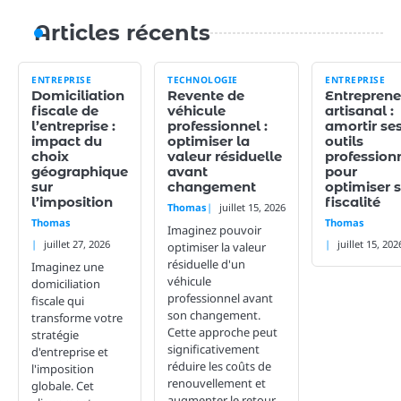
Articles récents
ENTREPRISE
TECHNOLOGIE
ENTREPRISE
Domiciliation
Revente de
Entreprene
fiscale de
véhicule
artisanal :
l’entreprise :
professionnel :
amortir se
impact du
optimiser la
outils
choix
valeur résiduelle
profession
géographique
avant
pour
sur
changement
optimiser 
l’imposition
fiscalité
Thomas
juillet 15, 2026
Thomas
Thomas
Imaginez pouvoir
juillet 27, 2026
juillet 15, 202
optimiser la valeur
résiduelle d'un
Imaginez une
véhicule
domiciliation
professionnel avant
fiscale qui
son changement.
transforme votre
Cette approche peut
stratégie
significativement
d'entreprise et
réduire les coûts de
l'imposition
renouvellement et
globale. Cet
augmenter le retour…