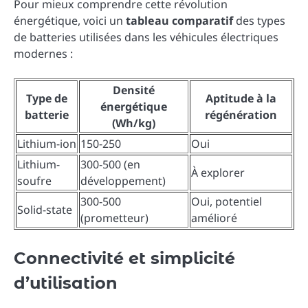
Pour mieux comprendre cette révolution
énergétique, voici un
tableau comparatif
des types
de batteries utilisées dans les véhicules électriques
modernes :
Densité
Type de
Aptitude à la
énergétique
batterie
régénération
(Wh/kg)
Lithium-ion
150-250
Oui
Lithium-
300-500 (en
À explorer
soufre
développement)
300-500
Oui, potentiel
Solid-state
(prometteur)
amélioré
Connectivité et simplicité
d’utilisation