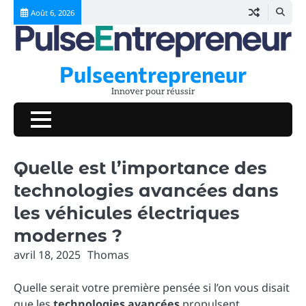
Skip
Août 6, 2026
to
content
Pulseentrepreneur
Innover pour réussir
Quelle est l’importance des
technologies avancées dans
les véhicules électriques
modernes ?
avril 18, 2025
Thomas
Quelle serait votre première pensée si l’on vous disait
que les
technologies avancées
propulsent