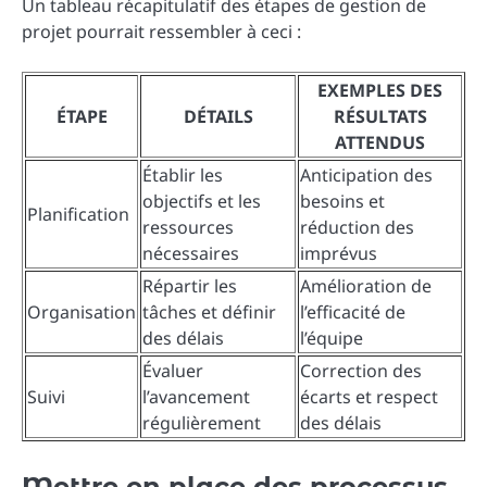
Un tableau récapitulatif des étapes de gestion de
projet pourrait ressembler à ceci :
EXEMPLES DES
ÉTAPE
DÉTAILS
RÉSULTATS
ATTENDUS
Établir les
Anticipation des
objectifs et les
besoins et
Planification
ressources
réduction des
nécessaires
imprévus
Répartir les
Amélioration de
Organisation
tâches et définir
l’efficacité de
des délais
l’équipe
Évaluer
Correction des
Suivi
l’avancement
écarts et respect
régulièrement
des délais
Mettre en place des processus