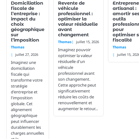
Domiciliation
Revente de
Entreprene
fiscale de
véhicule
artisanal :
l’entreprise :
professionnel :
amortir se
impact du
optimiser la
outils
choix
valeur résiduelle
profession
géographique
avant
pour
sur
changement
optimiser 
l’imposition
fiscalité
Thomas
juillet 15, 2026
Thomas
Thomas
Imaginez pouvoir
juillet 27, 2026
juillet 15, 202
optimiser la valeur
résiduelle d'un
Imaginez une
véhicule
domiciliation
professionnel avant
fiscale qui
son changement.
transforme votre
Cette approche peut
stratégie
significativement
d'entreprise et
réduire les coûts de
l'imposition
renouvellement et
globale. Cet
augmenter le retour…
alignement
géographique
peut influencer
durablement les
charges annuelles
et la