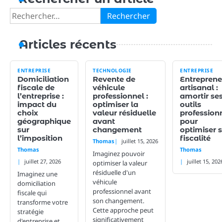
Rechercher :
Articles récents
ENTREPRISE
TECHNOLOGIE
ENTREPRISE
Domiciliation
Revente de
Entreprene
fiscale de
véhicule
artisanal :
l’entreprise :
professionnel :
amortir se
impact du
optimiser la
outils
choix
valeur résiduelle
profession
géographique
avant
pour
sur
changement
optimiser 
l’imposition
fiscalité
Thomas
juillet 15, 2026
Thomas
Thomas
Imaginez pouvoir
juillet 27, 2026
juillet 15, 202
optimiser la valeur
résiduelle d'un
Imaginez une
véhicule
domiciliation
professionnel avant
fiscale qui
son changement.
transforme votre
Cette approche peut
stratégie
significativement
d'entreprise et