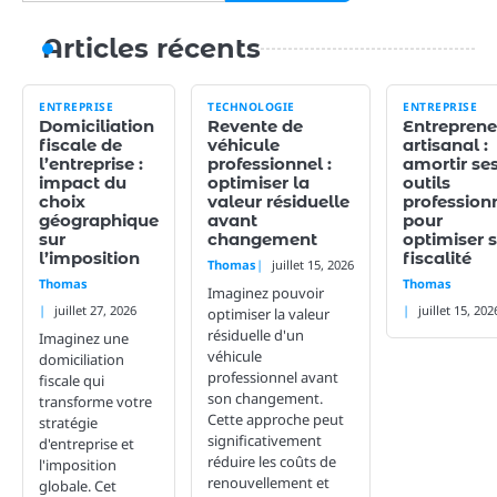
Articles récents
ENTREPRISE
TECHNOLOGIE
ENTREPRISE
Domiciliation
Revente de
Entreprene
fiscale de
véhicule
artisanal :
l’entreprise :
professionnel :
amortir se
impact du
optimiser la
outils
choix
valeur résiduelle
profession
géographique
avant
pour
sur
changement
optimiser 
l’imposition
fiscalité
Thomas
juillet 15, 2026
Thomas
Thomas
Imaginez pouvoir
juillet 27, 2026
juillet 15, 202
optimiser la valeur
résiduelle d'un
Imaginez une
véhicule
domiciliation
professionnel avant
fiscale qui
son changement.
transforme votre
Cette approche peut
stratégie
significativement
d'entreprise et
réduire les coûts de
l'imposition
renouvellement et
globale. Cet