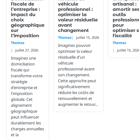
fiscale de
véhicule
artisanal :
l’entreprise :
professionnel :
amortir se
impact du
optimiser la
outils
choix
valeur résiduelle
profession
géographique
avant
pour
sur
changement
optimiser 
l’imposition
fiscalité
Thomas
juillet 15, 2026
Thomas
Thomas
Imaginez pouvoir
juillet 27, 2026
juillet 15, 202
optimiser la valeur
résiduelle d'un
Imaginez une
véhicule
domiciliation
professionnel avant
fiscale qui
son changement.
transforme votre
Cette approche peut
stratégie
significativement
d'entreprise et
réduire les coûts de
l'imposition
renouvellement et
globale. Cet
augmenter le retour…
alignement
géographique
peut influencer
durablement les
charges annuelles
et la