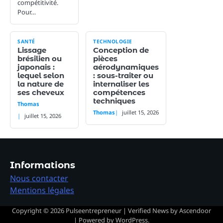
compétitivité.
Pour…
SANTÉ
TECHNOLOGIE
Lissage
Conception de
brésilien ou
pièces
japonais :
aérodynamiques
lequel selon
: sous-traiter ou
la nature de
internaliser les
ses cheveux
compétences
techniques
Thomas
Thomas
juillet 15, 2026
juillet 15, 2026
Informations
Nous contacter
Mentions légales
Copyright © 2026
Pulseentrepreneur
| Verified News by
Ascendoor
| Powered by
WordPress
.