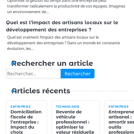
Optimiser la gestion du temps dans une entreprise peut
transformer radicalement la productivité de vos équipes. Imaginez
un environnement de…
Quel est l’impact des artisans locaux sur le
développement des entreprises ?
Quel est vraiment l’impact des artisans locaux sur le
développement des entreprises ? Dans un monde en constante
évolution, les…
Rechercher un article
Rechercher :
Articles récents
ENTREPRISE
TECHNOLOGIE
ENTREPRISE
Domiciliation
Revente de
Entreprene
fiscale de
véhicule
artisanal :
l’entreprise :
professionnel :
amortir se
impact du
optimiser la
outils
choix
valeur résiduelle
profession