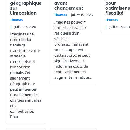
géographique
avant
pour
sur
changement
optimiser 
l’imposition
fiscalité
Thomas
juillet 15, 2026
Thomas
Thomas
Imaginez pouvoir
juillet 27, 2026
juillet 15, 202
optimiser la valeur
résiduelle d'un
Imaginez une
véhicule
domiciliation
professionnel avant
fiscale qui
son changement.
transforme votre
Cette approche peut
stratégie
significativement
d'entreprise et
réduire les coûts de
l'imposition
renouvellement et
globale. Cet
augmenter le retour…
alignement
géographique
peut influencer
durablement les
charges annuelles
et la
compétitivité.
Pour…