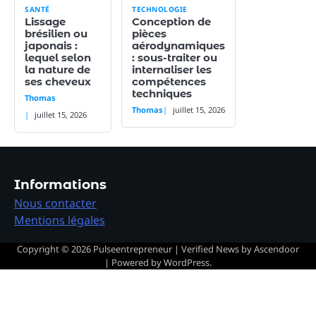
SANTÉ
TECHNOLOGIE
Lissage
Conception de
brésilien ou
pièces
japonais :
aérodynamiques
lequel selon
: sous-traiter ou
la nature de
internaliser les
ses cheveux
compétences
techniques
Thomas
Thomas
juillet 15, 2026
juillet 15, 2026
Informations
Nous contacter
Mentions légales
Copyright © 2026
Pulseentrepreneur
| Verified News by
Ascendoor
| Powered by
WordPress
.