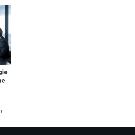
gie
ne
ng