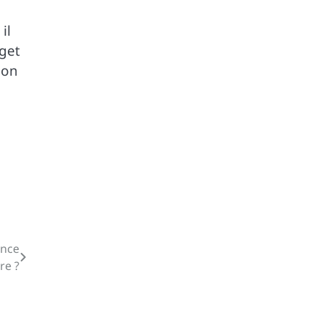
il
dget
ion
ence
re ?