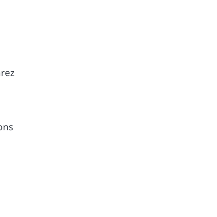
rez
ions
e