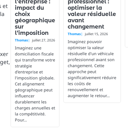
l’entreprise :
professionnel :
s et
impact du
optimiser la
la
choix
valeur résiduelle
géographique
avant
sur
changement
l’imposition
Thomas
juillet 15, 2026
Thomas
juillet 27, 2026
Imaginez pouvoir
optimiser la valeur
Imaginez une
ixer
résiduelle d'un véhicule
domiciliation fiscale
professionnel avant son
qui transforme votre
get,
changement. Cette
stratégie
approche peut
d'entreprise et
significativement réduire
l'imposition globale.
les coûts de
Cet alignement
renouvellement et
géographique peut
augmenter le retour…
influencer
durablement les
charges annuelles et
la compétitivité.
Pour…