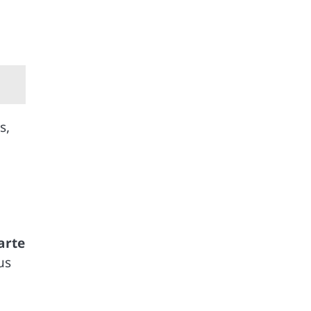
s,
arte
us