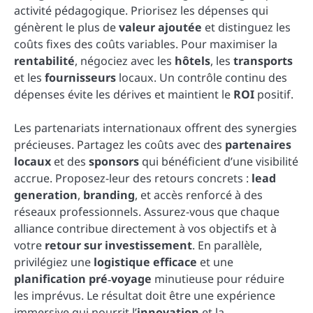
activité pédagogique. Priorisez les dépenses qui
génèrent le plus de
valeur ajoutée
et distinguez les
coûts fixes des coûts variables. Pour maximiser la
rentabilité
, négociez avec les
hôtels
, les
transports
et les
fournisseurs
locaux. Un contrôle continu des
dépenses évite les dérives et maintient le
ROI
positif.
Les partenariats internationaux offrent des synergies
précieuses. Partagez les coûts avec des
partenaires
locaux
et des
sponsors
qui bénéficient d’une visibilité
accrue. Proposez-leur des retours concrets :
lead
generation
,
branding
, et accès renforcé à des
réseaux professionnels. Assurez-vous que chaque
alliance contribue directement à vos objectifs et à
votre
retour sur investissement
. En parallèle,
privilégiez une
logistique efficace
et une
planification pré‑voyage
minutieuse pour réduire
les imprévus. Le résultat doit être une expérience
immersive qui nourrit l’
innovation
et la