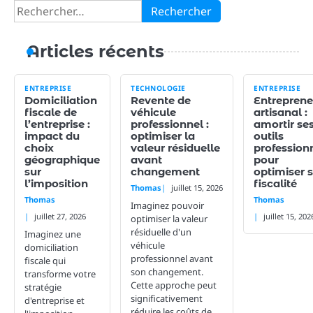
Rechercher :
Articles récents
ENTREPRISE
TECHNOLOGIE
ENTREPRISE
Domiciliation
Revente de
Entreprene
fiscale de
véhicule
artisanal :
l’entreprise :
professionnel :
amortir se
impact du
optimiser la
outils
choix
valeur résiduelle
profession
géographique
avant
pour
sur
changement
optimiser 
l’imposition
fiscalité
Thomas
juillet 15, 2026
Thomas
Thomas
Imaginez pouvoir
juillet 27, 2026
juillet 15, 202
optimiser la valeur
résiduelle d'un
Imaginez une
véhicule
domiciliation
professionnel avant
fiscale qui
son changement.
transforme votre
Cette approche peut
stratégie
significativement
d'entreprise et
réduire les coûts de