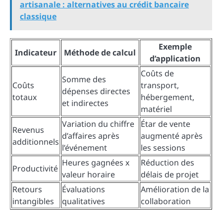
artisanale : alternatives au crédit bancaire
classique
Exemple
Indicateur
Méthode de calcul
d’application
Coûts de
Somme des
Coûts
transport,
dépenses directes
totaux
hébergement,
et indirectes
matériel
Variation du chiffre
Étar de vente
Revenus
d’affaires après
augmenté après
additionnels
l’événement
les sessions
Heures gagnées x
Réduction des
Productivité
valeur horaire
délais de projet
Retours
Évaluations
Amélioration de la
intangibles
qualitatives
collaboration