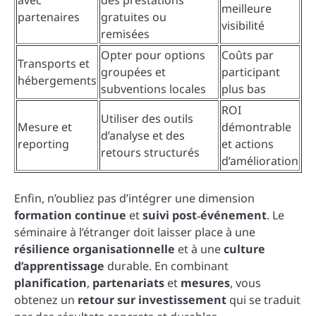
avec
des prestations
meilleure
partenaires
gratuites ou
visibilité
remisées
Opter pour options
Coûts par
Transports et
groupées et
participant
hébergements
subventions locales
plus bas
ROI
Utiliser des outils
Mesure et
démontrable
d’analyse et des
reporting
et actions
retours structurés
d’amélioration
Enfin, n’oubliez pas d’intégrer une dimension
formation continue
et
suivi post‑événement
. Le
séminaire à l’étranger doit laisser place à une
résilience organisationnelle
et à une
culture
d’apprentissage
durable. En combinant
planification
,
partenariats
et
mesures
, vous
obtenez un
retour sur investissement
qui se traduit