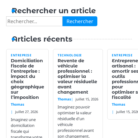
Rechercher un article
Rechercher :
Articles récents
ENTREPRISE
TECHNOLOGIE
ENTREPRISE
Domiciliation
Revente de
Entreprene
fiscale de
véhicule
artisanal :
l’entreprise :
professionnel :
amortir se
impact du
optimiser la
outils
choix
valeur résiduelle
profession
géographique
avant
pour
sur
changement
optimiser 
l’imposition
fiscalité
Thomas
juillet 15, 2026
Thomas
Thomas
Imaginez pouvoir
juillet 27, 2026
juillet 15, 202
optimiser la valeur
résiduelle d'un
Imaginez une
véhicule
domiciliation
professionnel avant
fiscale qui
son changement.
transforme votre