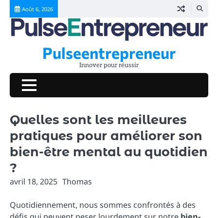
Skip
Août 6, 2026
to
content
Pulseentrepreneur
Innover pour réussir
Quelles sont les meilleures
pratiques pour améliorer son
bien-être mental au quotidien
?
avril 18, 2025
Thomas
Quotidiennement, nous sommes confrontés à des
défis qui peuvent peser lourdement sur notre
bien-