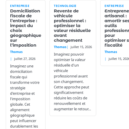
ENTREPRISE
TECHNOLOGIE
ENTREPRISE
Domiciliation
Revente de
Entreprene
fiscale de
véhicule
artisanal :
l’entreprise :
professionnel :
amortir se
impact du
optimiser la
outils
choix
valeur résiduelle
profession
géographique
avant
pour
sur
changement
optimiser 
l’imposition
fiscalité
Thomas
juillet 15, 2026
Thomas
Thomas
Imaginez pouvoir
juillet 27, 2026
juillet 15, 202
optimiser la valeur
résiduelle d'un
Imaginez une
véhicule
domiciliation
professionnel avant
fiscale qui
son changement.
transforme votre
Cette approche peut
stratégie
significativement
d'entreprise et
réduire les coûts de
l'imposition
renouvellement et
globale. Cet
augmenter le retour…
alignement
géographique
peut influencer
durablement les