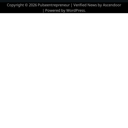
Copyright © 2026
Pulseentrepreneur
| Verified News by
Ascendoor
| Powered by
WordPress
.