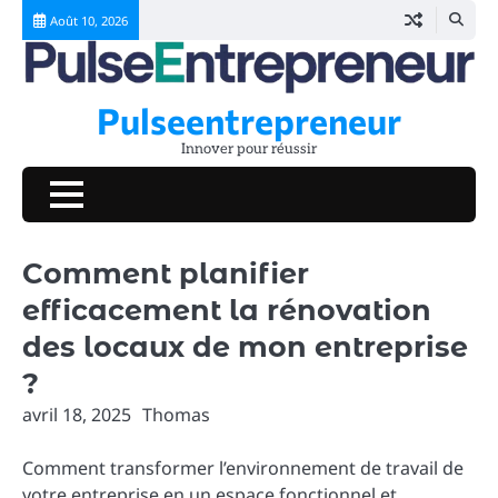
Skip
Août 10, 2026
to
content
Pulseentrepreneur
Innover pour réussir
Comment planifier
efficacement la rénovation
des locaux de mon entreprise
?
avril 18, 2025
Thomas
Comment transformer l’environnement de travail de
votre entreprise en un espace fonctionnel et