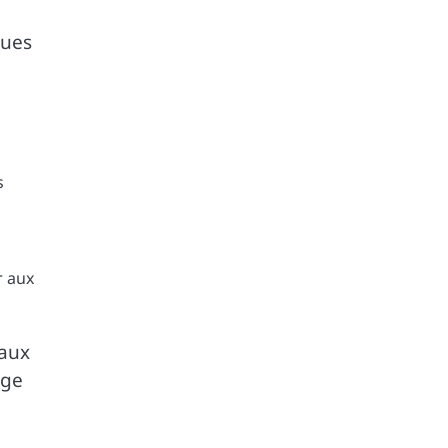
ques
s
r aux
 aux
age