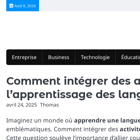
Skip
Août 8, 2026
to
content
Entreprise
Business
Technologie
Éducati
Comment intégrer des ac
l’apprentissage des lan
avril 24, 2025
Thomas
Imaginez un monde où
apprendre une langu
emblématiques. Comment intégrer des
activit
Cette question soulève l’importance d’allier cou