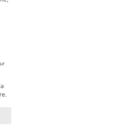
eur
la
re.