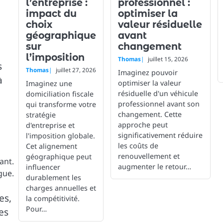
l’entreprise :
professionnel :
impact du
optimiser la
choix
valeur résiduelle
géographique
avant
sur
changement
l’imposition
Thomas
juillet 15, 2026
s
Thomas
juillet 27, 2026
Imaginez pouvoir
à
optimiser la valeur
Imaginez une
résiduelle d'un véhicule
domiciliation fiscale
professionnel avant son
qui transforme votre
changement. Cette
stratégie
approche peut
d'entreprise et
significativement réduire
l'imposition globale.
les coûts de
Cet alignement
renouvellement et
géographique peut
ant.
augmenter le retour…
influencer
gue.
durablement les
charges annuelles et
es,
la compétitivité.
Pour…
es