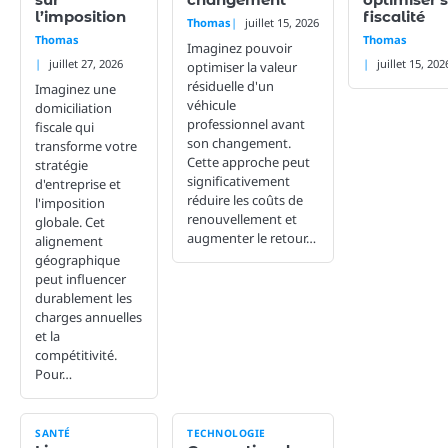
sur
changement
optimiser 
l’imposition
fiscalité
Thomas
juillet 15, 2026
Thomas
Thomas
Imaginez pouvoir
juillet 27, 2026
juillet 15, 202
optimiser la valeur
résiduelle d'un
Imaginez une
véhicule
domiciliation
professionnel avant
fiscale qui
son changement.
transforme votre
Cette approche peut
stratégie
significativement
d'entreprise et
réduire les coûts de
l'imposition
renouvellement et
globale. Cet
augmenter le retour…
alignement
géographique
peut influencer
durablement les
charges annuelles
et la
compétitivité.
Pour…
SANTÉ
TECHNOLOGIE