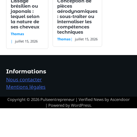
Lissage
Conception de
brésilien ou
pièces
japonais :
aérodynamiques
lequel selon
: sous-traiter ou
la nature de
internaliser les
ses cheveux
compétences
techniques
Thomas
Thomas
juillet 15, 2026
juillet 15, 2026
Informations
Nous contacter
Mentions légales
Copyright © 2026
Pulseentrepreneur
| Verified News by
Ascendoor
| Powered by
WordPress
.