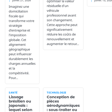
juillet 27, 2026
juillet 15, 202
optimiser la valeur
résiduelle d'un
Imaginez une
véhicule
domiciliation
professionnel avant
fiscale qui
son changement.
transforme votre
Cette approche peut
stratégie
significativement
d'entreprise et
réduire les coûts de
l'imposition
renouvellement et
globale. Cet
augmenter le retour…
alignement
géographique
peut influencer
durablement les
charges annuelles
et la
compétitivité.
Pour…
SANTÉ
TECHNOLOGIE
Lissage
Conception de
brésilien ou
pièces
japonais :
aérodynamiques
lequel selon
: sous-traiter ou