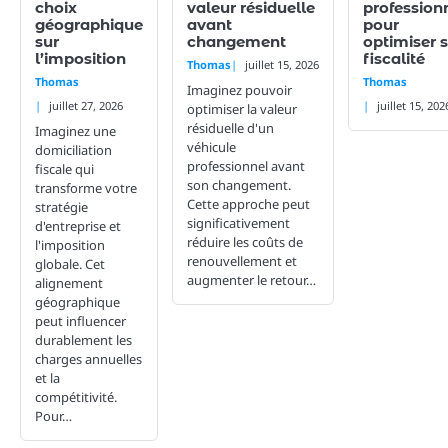
choix
valeur résiduelle
profession
géographique
avant
pour
sur
changement
optimiser 
l’imposition
fiscalité
Thomas
juillet 15, 2026
Thomas
Thomas
Imaginez pouvoir
juillet 27, 2026
juillet 15, 202
optimiser la valeur
résiduelle d'un
Imaginez une
véhicule
domiciliation
professionnel avant
fiscale qui
son changement.
transforme votre
Cette approche peut
stratégie
significativement
d'entreprise et
réduire les coûts de
l'imposition
renouvellement et
globale. Cet
augmenter le retour…
alignement
géographique
peut influencer
durablement les
charges annuelles
et la
compétitivité.
Pour…