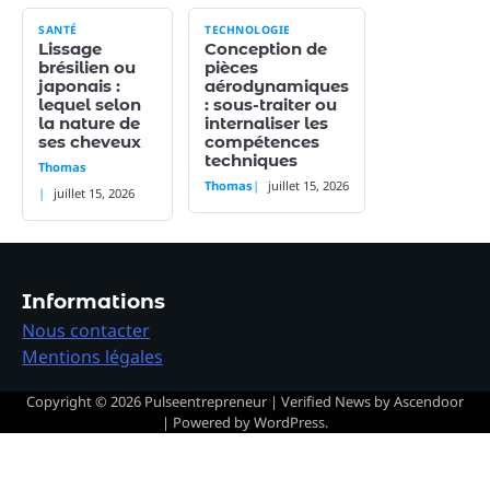
SANTÉ
TECHNOLOGIE
Lissage
Conception de
brésilien ou
pièces
japonais :
aérodynamiques
lequel selon
: sous-traiter ou
la nature de
internaliser les
ses cheveux
compétences
techniques
Thomas
Thomas
juillet 15, 2026
juillet 15, 2026
Informations
Nous contacter
Mentions légales
Copyright © 2026
Pulseentrepreneur
| Verified News by
Ascendoor
| Powered by
WordPress
.