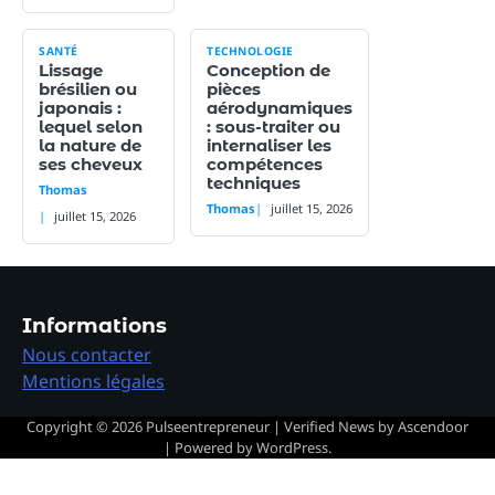
SANTÉ
TECHNOLOGIE
Lissage
Conception de
brésilien ou
pièces
japonais :
aérodynamiques
lequel selon
: sous-traiter ou
la nature de
internaliser les
ses cheveux
compétences
techniques
Thomas
Thomas
juillet 15, 2026
juillet 15, 2026
Informations
Nous contacter
Mentions légales
Copyright © 2026
Pulseentrepreneur
| Verified News by
Ascendoor
| Powered by
WordPress
.