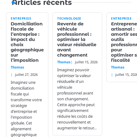
Articles récents
ENTREPRISE
TECHNOLOGIE
ENTREPRISE
Domiciliation
Revente de
Entreprene
fiscale de
véhicule
artisanal :
l’entreprise :
professionnel :
amortir se
impact du
optimiser la
outils
choix
valeur résiduelle
profession
géographique
avant
pour
sur
changement
optimiser 
l’imposition
fiscalité
Thomas
juillet 15, 2026
Thomas
Thomas
Imaginez pouvoir
juillet 27, 2026
juillet 15, 202
optimiser la valeur
résiduelle d'un
Imaginez une
véhicule
domiciliation
professionnel avant
fiscale qui
son changement.
transforme votre
Cette approche peut
stratégie
significativement
d'entreprise et
réduire les coûts de
l'imposition
renouvellement et
globale. Cet
augmenter le retour…
alignement
géographique