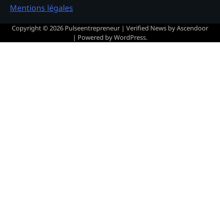
Mentions légales
Copyright © 2026
Pulseentrepreneur
| Verified News by
Ascendoor
| Powered by
WordPress
.