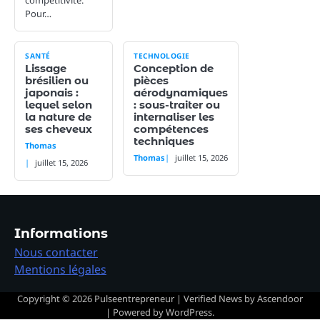
Pour…
SANTÉ
TECHNOLOGIE
Lissage
Conception de
brésilien ou
pièces
japonais :
aérodynamiques
lequel selon
: sous-traiter ou
la nature de
internaliser les
ses cheveux
compétences
techniques
Thomas
Thomas
juillet 15, 2026
juillet 15, 2026
Informations
Nous contacter
Mentions légales
Copyright © 2026
Pulseentrepreneur
| Verified News by
Ascendoor
| Powered by
WordPress
.