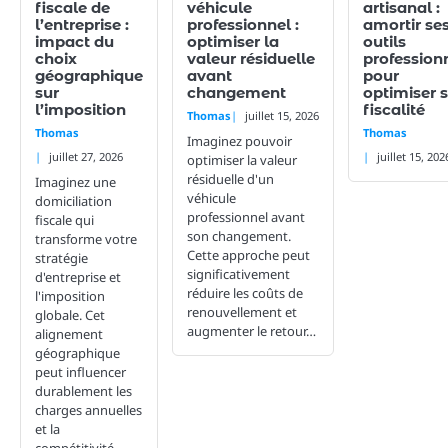
fiscale de
véhicule
artisanal :
l’entreprise :
professionnel :
amortir se
impact du
optimiser la
outils
choix
valeur résiduelle
profession
géographique
avant
pour
sur
changement
optimiser 
l’imposition
fiscalité
Thomas
juillet 15, 2026
Thomas
Thomas
Imaginez pouvoir
juillet 27, 2026
juillet 15, 202
optimiser la valeur
résiduelle d'un
Imaginez une
véhicule
domiciliation
professionnel avant
fiscale qui
son changement.
transforme votre
Cette approche peut
stratégie
significativement
d'entreprise et
réduire les coûts de
l'imposition
renouvellement et
globale. Cet
augmenter le retour…
alignement
géographique
peut influencer
durablement les
charges annuelles
et la
compétitivité.