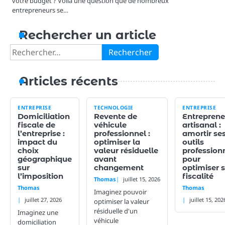
votre budget ? Voilà une question que de nombreux
entrepreneurs se…
Rechercher un article
Rechercher :
Articles récents
ENTREPRISE
TECHNOLOGIE
ENTREPRISE
Domiciliation
Revente de
Entreprene
fiscale de
véhicule
artisanal :
l’entreprise :
professionnel :
amortir se
impact du
optimiser la
outils
choix
valeur résiduelle
profession
géographique
avant
pour
sur
changement
optimiser 
l’imposition
fiscalité
Thomas
juillet 15, 2026
Thomas
Thomas
Imaginez pouvoir
juillet 27, 2026
juillet 15, 202
optimiser la valeur
résiduelle d'un
Imaginez une
véhicule
domiciliation