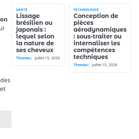
SANTÉ
TECHNOLOGIE
Lissage
Conception de
ion
brésilien ou
pièces
ui
japonais :
aérodynamiques
lequel selon
: sous-traiter ou
la nature de
internaliser les
ses cheveux
compétences
techniques
Thomas
juillet 15, 2026
Thomas
juillet 15, 2026
 des
et