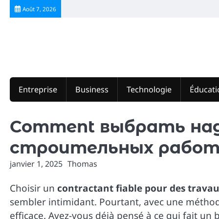
Skip
Août 7, 2026
to
content
Entreprise
Business
Technologie
Éducati
Comment выбрать над
строительных работ 
janvier 1, 2025
Thomas
Choisir un
contractant fiable pour des trava
sembler intimidant. Pourtant, avec une méthod
efficace. Avez-vous déjà pensé à ce qui fait un 