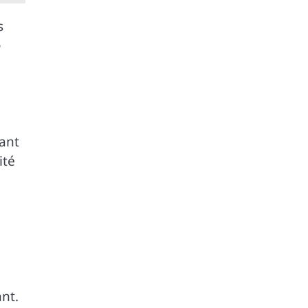
s
e
vant
ité
ant.